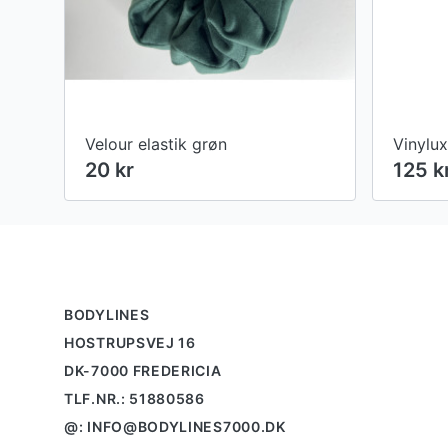
Velour elastik grøn
20 kr
125 k
Footer
BODYLINES
HOSTRUPSVEJ 16
DK-7000 FREDERICIA
TLF.NR.: 51880586
@: INFO@BODYLINES7000.DK