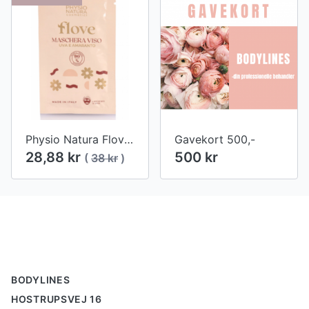
Physio Natura Flove Grape og Amaranth ansigtsmaske
Gavekort 500,-
28,88 kr
500 kr
(
38 kr
)
Footer
BODYLINES
HOSTRUPSVEJ 16