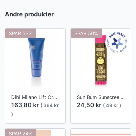
Andre produkter
SPAR 55%
SPAR 50%
Dibi Milano Lift Creator Peeling Mask 100ml (udgår)
Sun Bum Sunscreen Lip Balm SPF 30 - Granatæble (udgår)
163,80 kr
24,50 kr
(
364 kr
(
49 kr
)
)
SPAR 24%