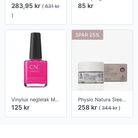
283,95 kr
85 kr
(
631 kr
)
SPAR 25%
Vinylux neglelak Museum meet cute #379
Physio Natura Sleeping Mask Blackberry (moden hud) 50 ml.
125 kr
258 kr
(
344 kr
)
Footer