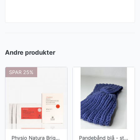
Andre produkter
SPAR 25%
Physio Natura Brightening eye contour patches 1 sæt (2 eyepads)
Pandebånd blå - strikket