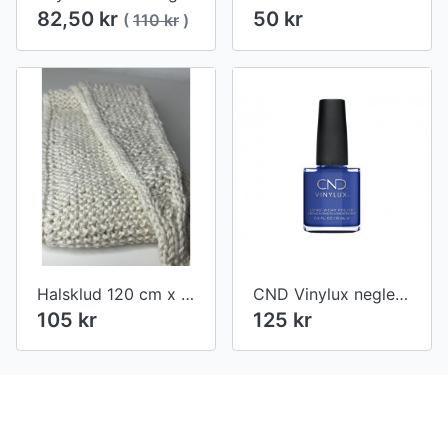
82,50 kr
50 kr
(
110 kr
)
Halsklud 120 cm x 11 cm lys råhvid - strikket
CND Vinylux neglelak Blue Eyeshadow #238
105 kr
125 kr
Footer