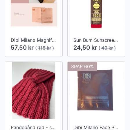
Dibi Milano Magnificent Mask 1 stk. (udgår)
Sun Bum Sunscreen Lip Balm SPF 30 - Vandmelon (udgår)
57,50 kr
24,50 kr
(
115 kr
)
(
49 kr
)
SPAR 60%
Pandebånd rød - strikket
Dibi Milano Face Perfection extreme youth cleansing cream 5 ml. (prøve/refill)